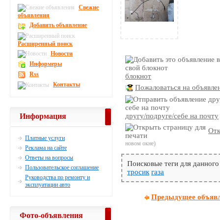
Свежие
объявления
Добавить объявление
Расширенный поиск
Новости
Информеры
Rss
блокнот
Контакты
Пожаловаться на объявле
Информация
другу/подруге/себе на почту
Отк
Платные услуги
новом окне)
Реклама на сайте
Ответы на вопросы
Поисковые теги для данного
Пользовательское соглашение
тросик
газа
Руководства по ремонту и
эксплуатации авто
Предыдущее объяв
Фото-объявления