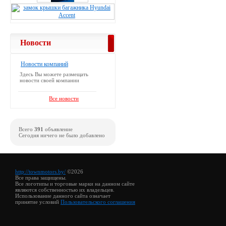
Новости
Новости компаний
Здесь Вы можете размещать
новости своей компании
Все новости
Всего
391
объявление
Сегодня ничего не было добавлено
http://townmotors.by/
©2026
Все права защищены.
Все логотипы и торговые марки на данном сайте
являются собственностью их владельцев.
Использование данного сайта означает
принятие условий
Пользовательского соглашения