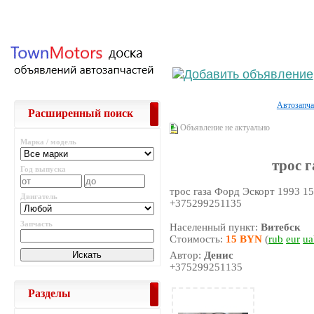
Выберите населённый пункт
Войти
Автозапча
Расширенный поиск
Объявление не актуально
Марка / модель
трос г
Год выпуска
трос газа Форд Эскорт 1993 1
Двигатель
+375299251135
Запчасть
Населенный пункт:
Витебск
Стоимость:
15 BYN
(
rub
eur
ua
Автор:
Денис
+375299251135
Разделы