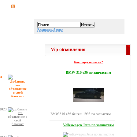
Расширенный поиск
Vip объявления
Как сюда попасть?
BMW 316 е36 по запчастям
та
.2023
BMW 316 е36 бензин 1995 по запчастям
Volkswagen Jetta по запчастям