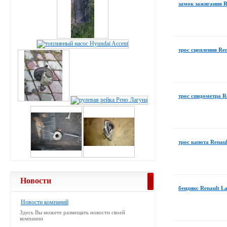
замок зажигания R
трос сцепления Re
трос спидометра R
трос капота Renau
Новости
бендикс Renault L
Новости компаний
Здесь Вы можете размещать новости своей
компании