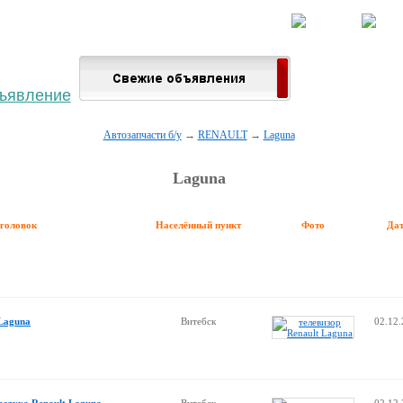
 населённый пункт
Войти
Зарегистрироваться
Автозапчасти б/у
→
RENAULT
→
Laguna
Laguna
аголовок
Населённый пункт
Фото
Да
 Laguna
Витебск
02.12