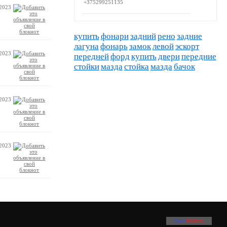
+375299251135
.2023
купить
фонари
задний
рено
задние
лагуна
фонарь
замок
левой
эскорт
.2023
передней
форд
купить
двери
передние
стойки
мазда
стойка
мазда
бачок
.2023
.2023