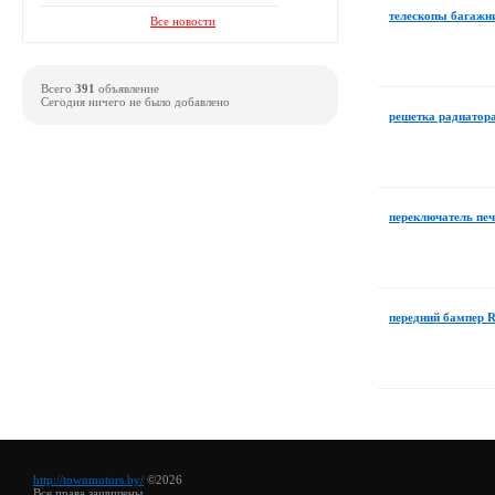
телескопы багажни
Все новости
Всего
391
объявление
Сегодня ничего не было добавлено
решетка радиатора
переключатель печ
передний бампер R
http://townmotors.by/
©2026
Все права защищены.