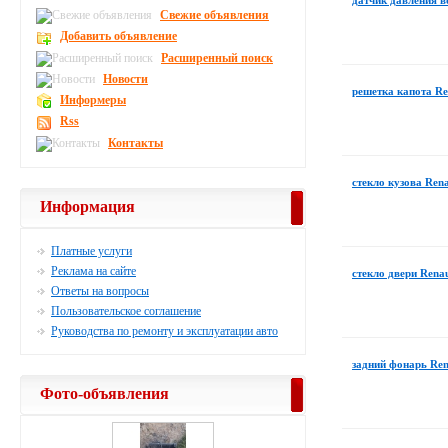
датчик давления в
Свежие объявления
Добавить объявление
Расширенный поиск
Новости
решетка капота Re
Информеры
Rss
Контакты
стекло кузова Ren
Информация
Платные услуги
Реклама на сайте
стекло двери Rena
Ответы на вопросы
Пользовательское соглашение
Руководства по ремонту и эксплуатации авто
задний фонарь Ren
Фото-объявления