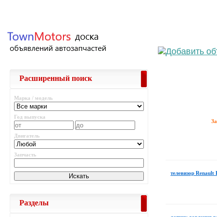
Выберите
Расширенный поиск
Марка / модель
Год выпуска
З
Двигатель
Запчасть
телевизор Renault
Разделы